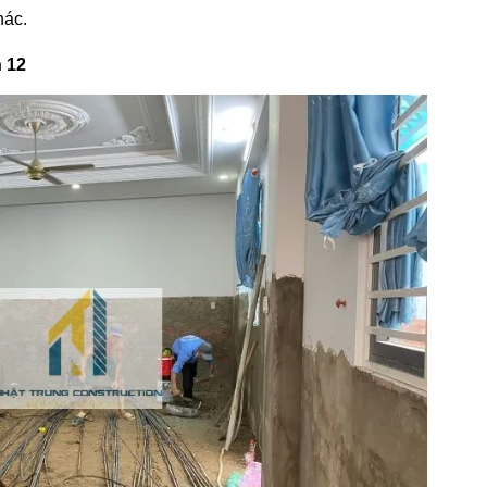
hác.
 12