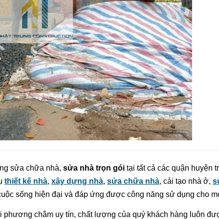
công sửa chữa nhà,
sửa nhà trọn gói
tại tất cả các quận huyện t
vụ
thiết kế nhà
,
xây dựng nhà
,
sửa chữa nhà
, cải tạo nhà ở,
s
cuộc sống hiện đại và đáp ứng được công năng sử dụng cho mọi
i phương châm uy tín, chất lượng của quý khách hàng luôn đượ