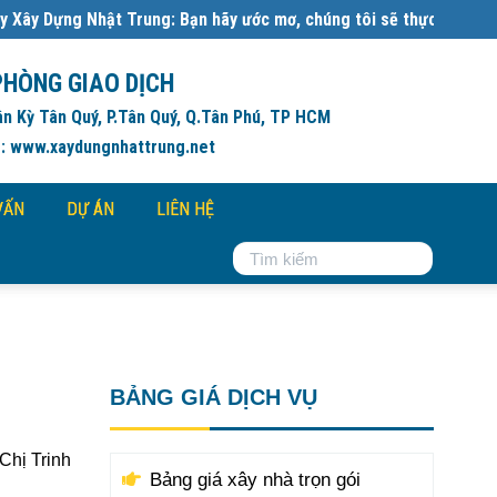
 Trung: Bạn hãy ước mơ, chúng tôi sẽ thực hiện:
Đơn giá xây dựng 
PHÒNG GIAO DỊCH
ân Kỳ Tân Quý, P.Tân Quý, Q.Tân Phú, TP HCM
: www.xaydungnhattrung.net
VẤN
DỰ ÁN
LIÊN HỆ
BẢNG GIÁ DỊCH VỤ
Chị Trinh
Bảng giá xây nhà trọn gói