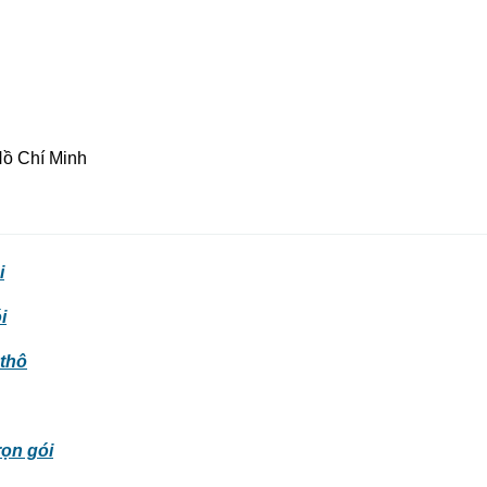
Hồ Chí Minh
i
i
thô
rọn gói