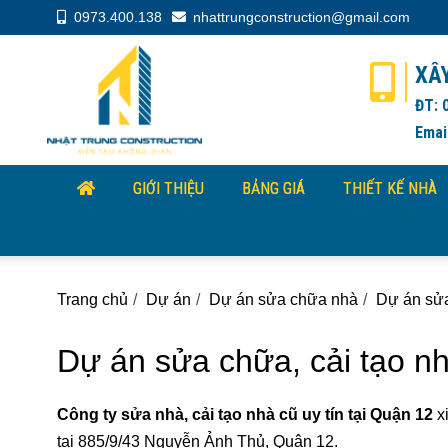
0973.400.138
nhattrungconstruction@gmail.com
XÂ
ĐT: 
Emai
GIỚI THIỆU
BẢNG GIÁ
THIẾT KẾ NHÀ
Trang chủ
Dự án
Dự án sửa chữa nhà
Dự án sửa
Dự án sửa chữa, cải tạo 
Công ty sửa nhà, cải tạo nhà cũ uy tín tại Quận 12
xi
tại 885/9/43 Nguyễn Ảnh Thủ, Quận 12.