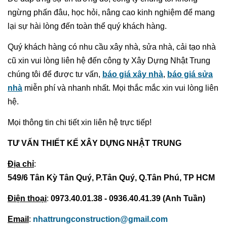
ngừng phấn đâu, học hỏi, nâng cao kinh nghiệm để mang
lại sự hài lòng đến toàn thể quý khách hàng.
Quý khách hàng có nhu cầu xây nhà, sửa nhà, cải tạo nhà
cũ xin vui lòng liên hệ đến công ty Xây Dựng Nhật Trung
chúng tôi để được tư vấn,
báo giá xây nhà
,
báo giá sửa
nhà
miễn phí và nhanh nhất. Mọi thắc mắc xin vui lòng liên
hệ.
Mọi thông tin chi tiết xin liên hệ trực tiếp!
TƯ VẤN THIẾT KẾ XÂY DỰNG NHẬT TRUNG
Địa chỉ
:
549/6 Tân Kỳ Tân Quý, P.Tân Quý, Q.Tân Phú, TP HCM
Điện thoại
:
0973.40.01.38 - 0936.40.41.39 (Anh Tuần)
Email
:
nhattrungconstruction@gmail.com