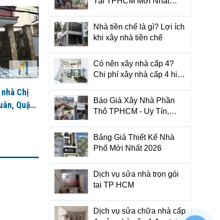
Tại TPHCM Mới Nhất
2026
Nhà tiền chế là gì? Lợi ích
khi xây nhà tiền chế
Có nên xây nhà cấp 4?
Chi phí xây nhà cấp 4 hiện
nay là bao nhiêu?
 nhà Chị
Báo Giá Xây Nhà Phần
uân, Quận
Thô TPHCM - Uy Tín,
Chuẩn Vật Tư
Bảng Giá Thiết Kế Nhà
Phố Mới Nhất 2026
Dịch vụ sửa nhà trọn gói
tại TP HCM
Dịch vụ sửa chữa nhà cấp