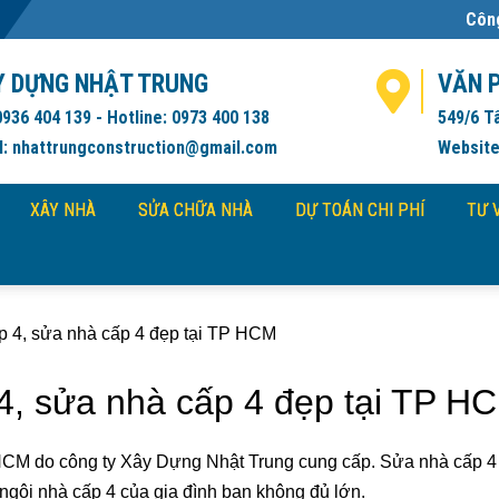
Công ty Xây Dựng N
Y DỰNG NHẬT TRUNG
VĂN 
0936 404 139 - Hotline: 0973 400 138
549/6 T
l: nhattrungconstruction@gmail.com
Website
XÂY NHÀ
SỬA CHỮA NHÀ
DỰ TOÁN CHI PHÍ
TƯ 
p 4, sửa nhà cấp 4 đẹp tại TP HCM
4, sửa nhà cấp 4 đẹp tại TP H
HCM do công ty Xây Dựng Nhật Trung cung cấp. Sửa nhà cấp 4 
h ngôi nhà cấp 4 của gia đình bạn không đủ lớn.