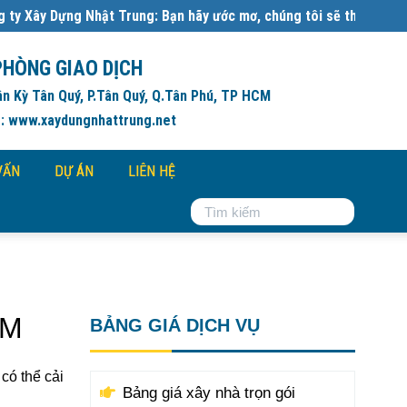
hật Trung: Bạn hãy ước mơ, chúng tôi sẽ thực hiện:
Đơn giá xây dự
PHÒNG GIAO DỊCH
ân Kỳ Tân Quý, P.Tân Quý, Q.Tân Phú, TP HCM
: www.xaydungnhattrung.net
VẤN
DỰ ÁN
LIÊN HỆ
CM
BẢNG GIÁ DỊCH VỤ
có thể cải
Bảng giá xây nhà trọn gói