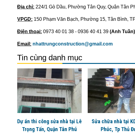
Địa chỉ:
224/1 Gò Dầu, Phường Tân Quy, Quận Tân P
VPGD:
150 Phạm Văn Bạch, Phường 15, Tân Bình, 
Điện thoại:
0973 40 01 38 - 0936 40 41 39
(Anh Tuần)
Email:
nhattrungconstruction@gmail.com
Tin cùng danh mục
Dự án thi công sửa nhà tại Lê
Sửa chữa nhà tại K
Trọng Tấn, Quận Tân Phú
Phúc, Tp Thủ Đ