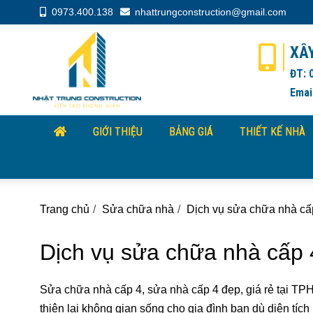
0973.400.138
nhattrungconstruction@gmail.com
XÂ
ĐT: 
Emai
GIỚI THIỆU
BẢNG GIÁ
THIẾT KẾ NHÀ
Trang chủ
Sửa chữa nhà
Dịch vụ sửa chữa nhà cấ
Dịch vụ sửa chữa nhà cấp 
Sửa chữa nhà cấp 4, sửa nhà cấp 4 đẹp, giá rẻ tại TP
thiện lại không gian sống cho gia đình bạn dù diện tíc