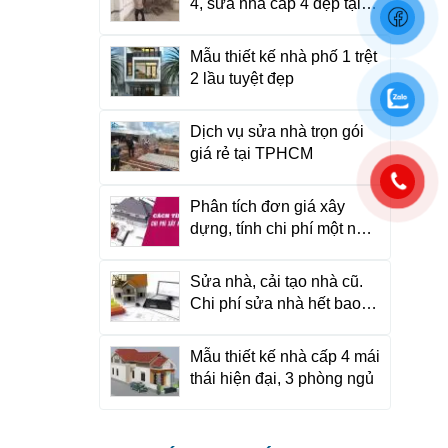
4, sửa nhà cấp 4 đẹp tại
TP HCM
Mẫu thiết kế nhà phố 1 trệt
2 lầu tuyệt đẹp
Dịch vụ sửa nhà trọn gói
giá rẻ tại TPHCM
Phân tích đơn giá xây
dựng, tính chi phí một ngôi
nhà như thế nào?
Sửa nhà, cải tạo nhà cũ.
Chi phí sửa nhà hết bao
nhiêu tiền?
Mẫu thiết kế nhà cấp 4 mái
thái hiện đại, 3 phòng ngủ