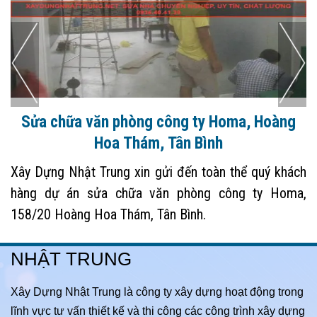
Dự án sửa chữa nhà, cải tạo nhà cũ trọn gói
tại quận 4
Dự án sửa chữa nhà, cải tạo nhà toàn phần tại Quận
4, HCM. Sửa nhà Nhật Trung chuyên thi công sửa
chữa, cải tạo nhà cũ thành nhà mới, sửa nhà trọn gói,
sửa nhà giá rẻ đẹp tại TP HCM
NHẬT TRUNG
Xây Dựng Nhật Trung là công ty xây dựng hoạt động trong
lĩnh vực tư vấn thiết kế và thi công các công trình xây dựng