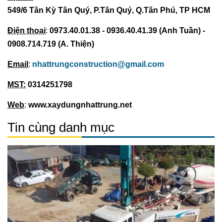
549/6 Tân Kỳ Tân Quý, P.Tân Quý, Q.Tân Phú, TP HCM
Điện thoại
:
0973.40.01.38 - 0936.40.41.39 (Anh Tuần) -
0908.714.719 (A. Thiện)
Email
:
nhattrungconstruction@gmail.com
MST:
0314251798
Web
:
www.xaydungnhattrung.net
Tin cùng danh mục