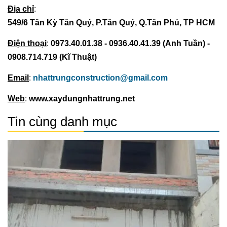
Địa chỉ
:
549/6 Tân Kỳ Tân Quý, P.Tân Quý, Q.Tân Phú, TP HCM
Điện thoại
:
0973.40.01.38 - 0936.40.41.39 (Anh Tuần) -
0908.714.719 (Kĩ Thuật)
Email
:
nhattrungconstruction@gmail.com
Web
:
www.xaydungnhattrung.net
Tin cùng danh mục