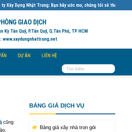
ung: Bạn hãy ước mơ, chúng tôi sẽ thực hiện:
Đơn giá xây dựng ph
PHÒNG GIAO DỊCH
ân Kỳ Tân Quý, P.Tân Quý, Q.Tân Phú, TP HCM
: www.xaydungnhattrung.net
VẤN
DỰ ÁN
LIÊN HỆ
BẢNG GIÁ DỊCH VỤ
à
cũng
Bảng giá xây nhà trọn gói
ảo.