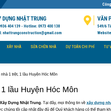
Công ty Xây Dựng Nhật Tr
Y DỰNG NHẬT TRUNG
VĂN 
0936 404 139 - Hotline: 0973 400 138
549/6 T
l: nhattrungconstruction@gmail.com
Website
XÂY NHÀ
SỬA CHỮA NHÀ
DỰ TOÁN CHI PHÍ
TƯ 
nhà 1 trệt, 1 lầu Huyện Hóc Môn
, 1 lầu Huyện Hóc Môn
Xây Dựng Nhật Trung
. Tại đây, mọi thông tin về
xây dựng nh
 chúng tôi cập nhật đầy đủ để Quý khách hàng có thể tham kh