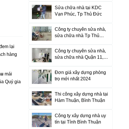
Sửa chữa nhà tại KDC
Vạn Phúc, Tp Thủ Đức
Công ty chuyên sửa nhà,
sửa chữa nhà Tp Thủ
Đức, HCM
đem lại
Công ty chuyên sửa nhà,
ách hàng
sửa chữa nhà Quận 11,
HCM
Đơn giá xây dựng phòng
ầu
mái
trọ mới nhất 2024
ủa Quý gia
Thi công xây dựng nhà tại
Hàm Thuận, Bình Thuận
Công ty xây dựng nhà uy
tín tại Tỉnh Bình Thuận