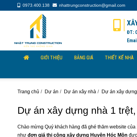
0973.400.138
nhattrungconstruction@gmail.com
XÂ
ĐT: 
Emai
GIỚI THIỆU
BẢNG GIÁ
THIẾT KẾ NHÀ
Trang chủ
Dự án
Dự án xây nhà
Dự án xây dựng 
Dự án xây dựng nhà 1 trệt
Chào mừng Quý khách hàng đã ghé thăm website của
như
đơn giá thi công xây dựng Huyện Hóc Môn
được