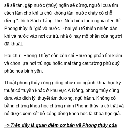
sẽ sẽ tán, gặp nước (thủy) ngăn sẽ dừng, người xưa tìm
cách làm cho khí tụ chứ không tán, nước chảy có chỗ
dừng."- trích Sách Táng Thư. Nếu hiểu theo nghĩa đen thì
Phong thủy là "gió và nước" - hai yếu tố thiên nhiên dẫn
khí và nước vào nơi cư trú, nhà ở hay mộ phần của người
đã khuất.
Hai chữ "Phong Thủy" còn còn chỉ Phương pháp tìm kiếm
và chon lựa nơi trú ngụ hoặc mai táng cát tường phú quý,
phúc họa bình yên.
Thuật phong thủy cũng giống như mọi ngành khoa học kỹ
thuật cổ truyền khác ở khu vực Á Đông, phong thủy cũng
dựa vào dịch lý, thuyết âm dương, ngũ hành. Không có
bằng chứng khoa học chứng minh Phong thủy là có thật và
nó được xem xét bở cộng đồng khoa học là khoa học giả.
=> Trên đây là quan điểm cơ bản về Phong thủy của