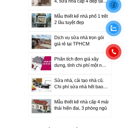
4, sửa nhà cấp 4 đẹp tại
TP HCM
Mẫu thiết kế nhà phố 1 trệt
2 lầu tuyệt đẹp
Dịch vụ sửa nhà trọn gói
giá rẻ tại TPHCM
Phân tích đơn giá xây
dựng, tính chi phí một ngôi
nhà như thế nào?
Sửa nhà, cải tạo nhà cũ.
Chi phí sửa nhà hết bao
nhiêu tiền?
Mẫu thiết kế nhà cấp 4 mái
thái hiện đại, 3 phòng ngủ