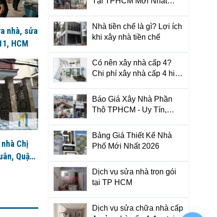
Tại TPHCM Mới Nhất
2026
Nhà tiền chế là gì? Lợi ích
a nhà, sửa
khi xây nhà tiền chế
 11, HCM
Có nên xây nhà cấp 4?
Chi phí xây nhà cấp 4 hiện
nay là bao nhiêu?
Báo Giá Xây Nhà Phần
Thô TPHCM - Uy Tín,
Chuẩn Vật Tư
Bảng Giá Thiết Kế Nhà
 nhà Chị
Phố Mới Nhất 2026
uân, Quận
Dịch vụ sửa nhà trọn gói
tại TP HCM
Dịch vụ sửa chữa nhà cấp