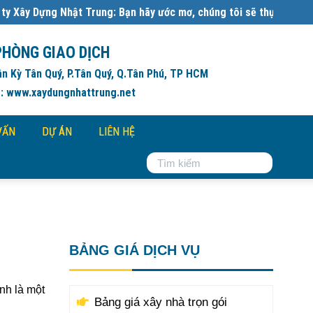
 Trung: Bạn hãy ước mơ, chúng tôi sẽ thực hiện:
Đơn giá xây dựng 
PHÒNG GIAO DỊCH
ân Kỳ Tân Quý, P.Tân Quý, Q.Tân Phú, TP HCM
: www.xaydungnhattrung.net
VẤN
DỰ ÁN
LIÊN HỆ
BẢNG GIÁ DỊCH VỤ
nh là một
Bảng giá xây nhà trọn gói