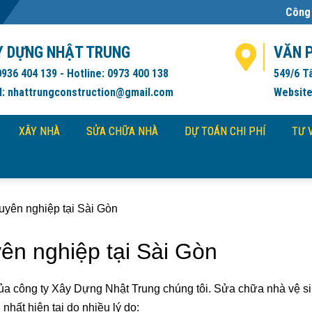
Công ty Xây Dựng Nhật
Y DỰNG NHẬT TRUNG
VĂN 
0936 404 139 - Hotline: 0973 400 138
549/6 T
l: nhattrungconstruction@gmail.com
Website
XÂY NHÀ
SỬA CHỮA NHÀ
DỰ TOÁN CHI PHÍ
TƯ 
uyên nghiệp tại Sài Gòn
ên nghiệp tại Sài Gòn
ủa công ty Xây Dựng Nhật Trung chúng tôi. Sửa chữa nhà vệ si
hất hiện tại do nhiều lý do: