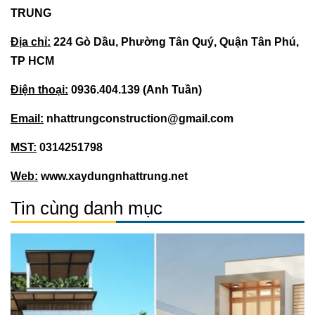
TRUNG
Địa chỉ:
224 Gò Dầu, Phường Tân Quý, Quận Tân Phú,
TP HCM
Điện thoại:
0936.404.139 (Anh Tuần)
Email:
nhattrungconstruction@gmail.com
MST:
0314251798
Web:
www.xaydungnhattrung.net
Tin cùng danh mục