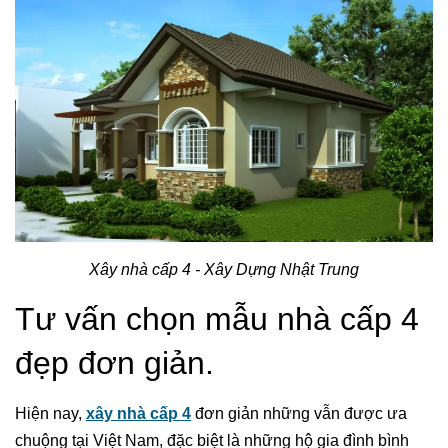
Xây nhà cấp 4 - Xây Dựng Nhật Trung
Tư vấn chọn mẫu nhà cấp 4
đẹp đơn giản.
Hiện nay,
xây nhà cấp 4
đơn giản những vẫn được ưa
chuộng tại Việt Nam, đặc biệt là những hộ gia đình bình