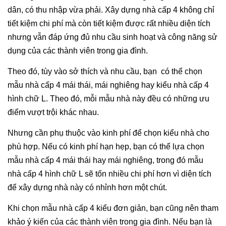
dân, có thu nhập vừa phải. Xây dựng nhà cấp 4 không chỉ
tiết kiệm chi phí mà còn tiết kiệm được rất nhiều diện tích
nhưng vẫn đáp ứng đủ nhu cầu sinh hoạt và công năng sử
dụng của các thành viên trong gia đình.
Theo đó, tùy vào sở thích và nhu cầu, bạn có thể chọn
mẫu nhà cấp 4 mái thái, mái nghiêng hay kiểu nhà cấp 4
hình chữ L. Theo đó, mỗi mẫu nhà này đều có những ưu
điểm vượt trội khác nhau.
Nhưng cần phụ thuộc vào kinh phí để chọn kiểu nhà cho
phù hợp. Nếu có kinh phí hạn hẹp, bạn có thể lựa chọn
mẫu nhà cấp 4 mái thái hay mái nghiêng, trong đó mẫu
nhà cấp 4 hình chữ L sẽ tốn nhiều chi phí hơn vì diện tích
để xây dựng nhà này có nhỉnh hơn một chút.
Khi chọn mẫu nhà cấp 4 kiểu đơn giản, bạn cũng nên tham
khảo ý kiến của các thành viên trong gia đình. Nếu bạn là