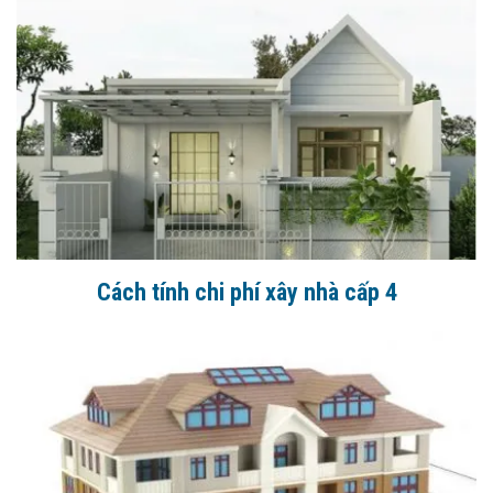
Cách tính chi phí xây nhà cấp 4