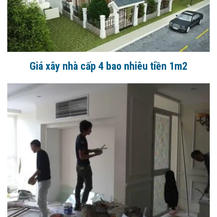
Giá xây nhà cấp 4 bao nhiêu tiền 1m2