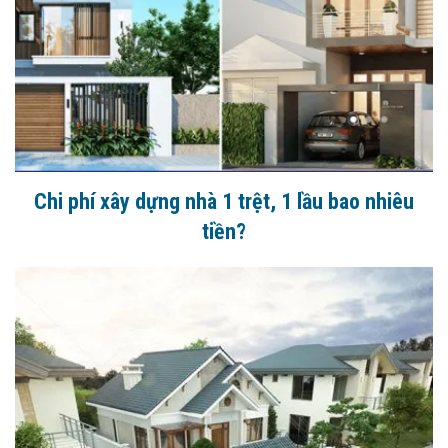
Chi phí xây dựng nhà 1 trệt, 1 lầu bao nhiêu
tiền?