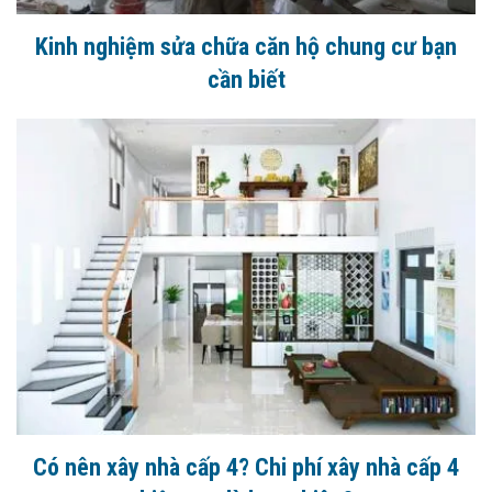
Kinh nghiệm sửa chữa căn hộ chung cư bạn
cần biết
Có nên xây nhà cấp 4? Chi phí xây nhà cấp 4