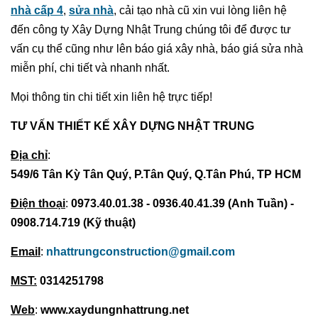
nhà cấp 4
,
sửa nhà
, cải tạo nhà cũ xin vui lòng liên hệ
đến công ty Xây Dựng Nhật Trung chúng tôi để được tư
vấn cụ thể cũng như lên báo giá xây nhà, báo giá sửa nhà
miễn phí, chi tiết và nhanh nhất.
Mọi thông tin chi tiết xin liên hệ trực tiếp!
TƯ VẤN THIẾT KẾ XÂY DỰNG NHẬT TRUNG
Địa chỉ
:
549/6 Tân Kỳ Tân Quý, P.Tân Quý, Q.Tân Phú, TP HCM
Điện thoại
:
0973.40.01.38 - 0936.40.41.39 (Anh Tuần) -
0908.714.719 (Kỹ thuật)
Email
:
nhattrungconstruction@gmail.com
MST:
0314251798
Web
:
www.xaydungnhattrung.net