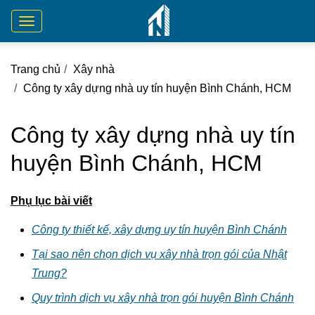
Toggle
navigation
Trang chủ
Xây nhà
Công ty xây dựng nhà uy tín huyện Bình Chánh, HCM
Công ty xây dựng nhà uy tín
huyện Bình Chánh, HCM
Phụ lục bài viết
Công ty thiết kế, xây dựng uy tín huyện Bình Chánh
Tại sao nên chọn dịch vụ xây nhà trọn gói của Nhật
Trung?
Quy trình dịch vụ xây nhà trọn gói huyện Bình Chánh