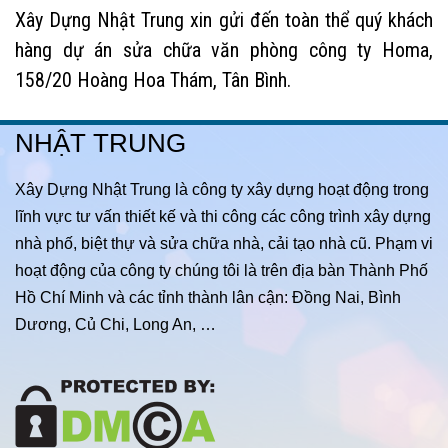
ý khách
Dự án sửa chữa nhà, cải tạo nhà toàn phần tạ
 Homa,
4, HCM. Sửa nhà Nhật Trung chuyên thi cô
chữa, cải tạo nhà cũ thành nhà mới, sửa nhà trọ
sửa nhà giá rẻ đẹp tại TP HCM
NHẬT TRUNG
Xây Dựng Nhật Trung là công ty xây dựng hoạt động trong
lĩnh vực tư vấn thiết kế và thi công các công trình xây dựng
nhà phố, biệt thự và sửa chữa nhà, cải tạo nhà cũ. Phạm vi
hoạt động của công ty chúng tôi là trên địa bàn Thành Phố
Hồ Chí Minh và các tỉnh thành lân cận: Đồng Nai, Bình
Dương, Củ Chi, Long An, …