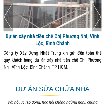
Vĩnh
Dự án xây nhà trọn gói tại Bến Lức, Long
Công ty xây dựng nhà uy tín tại Long An xin gử
àn thể
toàn thể quý khách hàng dự án xây nhà trọn gói t
Phương
Phước Lợi, Bến Lức, Long An
DỰ ÁN SỬA CHỮA NHÀ
Với nỗ lực lao động, học hỏi không ngừng nghỉ, chúng